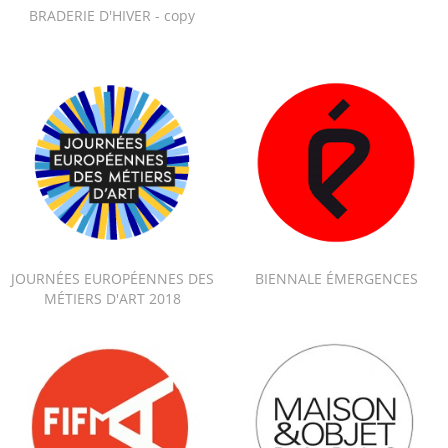
BRADERIE D'HIVER - copy
JOURNÉES EUROPÉENNES DES
BIENNALE ÉMERGENCES
MÉTIERS D'ART 2018