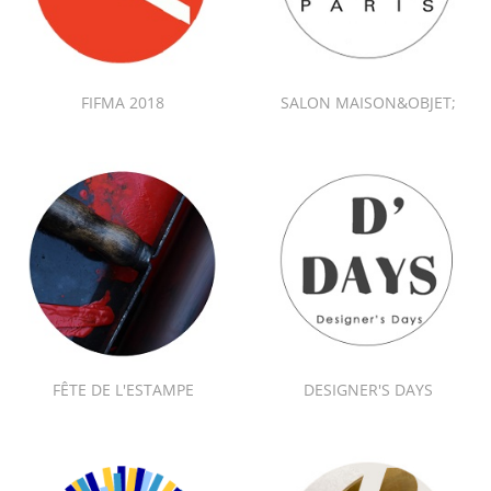
FIFMA 2018
SALON MAISON&OBJET;
FÊTE DE L'ESTAMPE
DESIGNER'S DAYS